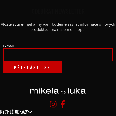
Á
P
ODEBÍRAT NEWSLETTER
A
Vložte svůj e-mail a my vám budeme zasílat informace o nových
T
produktech na našem e-shopu.
Í
E-mail
PŘIHLÁSIT SE
RYCHLÉ ODKAZY