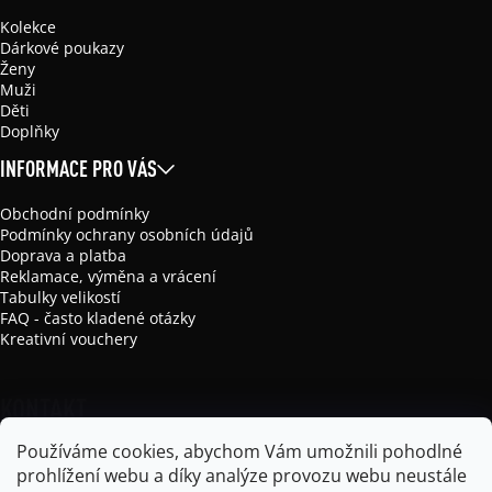
Kolekce
Dárkové poukazy
Ženy
Muži
Děti
Doplňky
INFORMACE PRO VÁS
Obchodní podmínky
Podmínky ochrany osobních údajů
Doprava a platba
Reklamace, výměna a vrácení
Tabulky velikostí
FAQ - často kladené otázky
Kreativní vouchery
KONTAKT
Používáme cookies, abychom Vám umožnili pohodlné
info
@
mikela-da-luka.com
prohlížení webu a díky analýze provozu webu neustále
Mikela da Luka