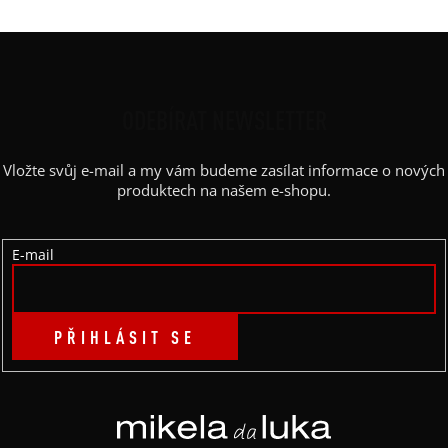
Z
Á
P
ODEBÍRAT NEWSLETTER
A
Vložte svůj e-mail a my vám budeme zasílat informace o nových
T
produktech na našem e-shopu.
Í
E-mail
PŘIHLÁSIT SE