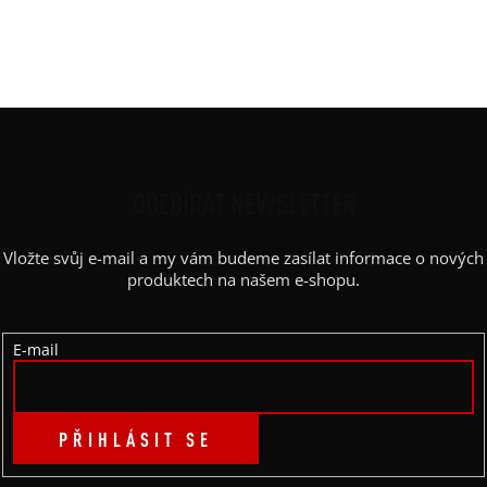
Kapsy
:
ne
Výstřih
:
lodičkový
Z
Á
P
ODEBÍRAT NEWSLETTER
A
Vložte svůj e-mail a my vám budeme zasílat informace o nových
T
produktech na našem e-shopu.
Í
E-mail
PŘIHLÁSIT SE