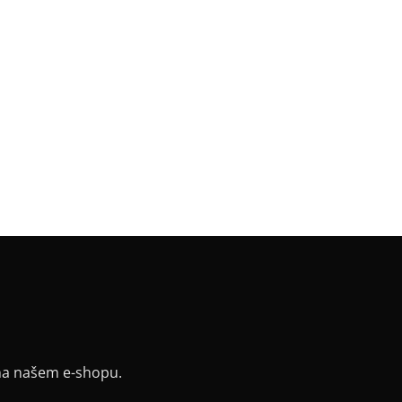
a
:
Basic 65 cm
riál
:
JDC elastický bavlněný úplet
k
:
mini široký svislý pruh
v
:
bez rukávu
:
rovný
řih / Kapuce
:
lodičkový
a potisku
:
černá
y
:
ne
ih
:
lodičkový
na našem e-shopu.