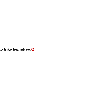
O nás
🎁 Vouchery
VKY
🌹ROMANTIKY
o triko bez rukávu
RIKO BEZ RUKÁVU