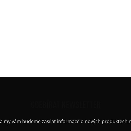
 5%elastan)
Délk
Mate
Potis
Ruká
Střih
Výst
Barv
Kaps
Výstř
ODEBÍRAT NEWSLETTER
il a my vám budeme zasílat informace o nových produktech 