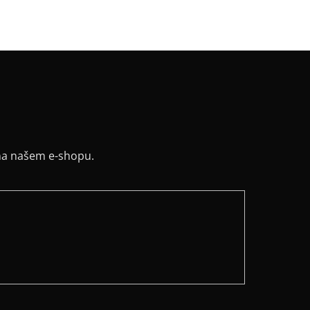
ih
:
lodičkový
na našem e-shopu.