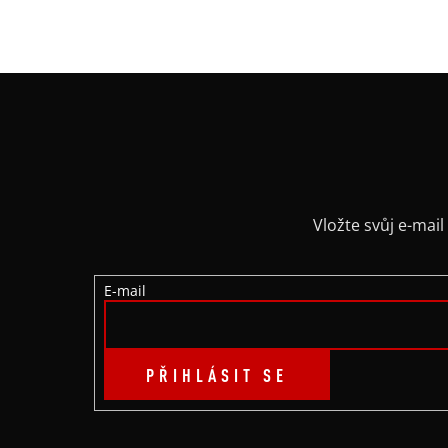
Z
Á
P
A
Vložte svůj e-ma
T
E-mail
Í
PŘIHLÁSIT SE