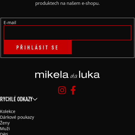
T
produktech na našem e-shopu.
Í
E-mail
PŘIHLÁSIT SE
RYCHLÉ ODKAZY
Kolekce
Dárkové poukazy
Ženy
Muži
Děti