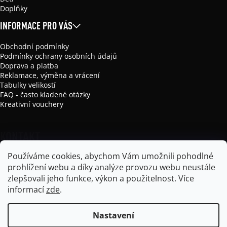
Doplňky
INFORMACE PRO VÁS
Obchodní podmínky
Podmínky ochrany osobních údajů
Doprava a platba
Reklamace, výměna a vrácení
Tabulky velikostí
FAQ - často kladené otázky
Kreativní vouchery
KONTAKT
Používáme cookies, abychom Vám umožnili pohodlné
info
@
mikela-da-luka.com
prohlížení webu a díky analýze provozu webu neustále
Mikela da Luka
zlepšovali jeho funkce, výkon a použitelnost.
Více
mikela_da_luka
informací
zde
.
Nastavení