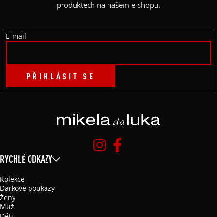
T
produktech na našem e-shopu.
Í
E-mail
PŘIHLÁSIT SE
RYCHLÉ ODKAZY
Kolekce
Dárkové poukazy
Ženy
Muži
Děti