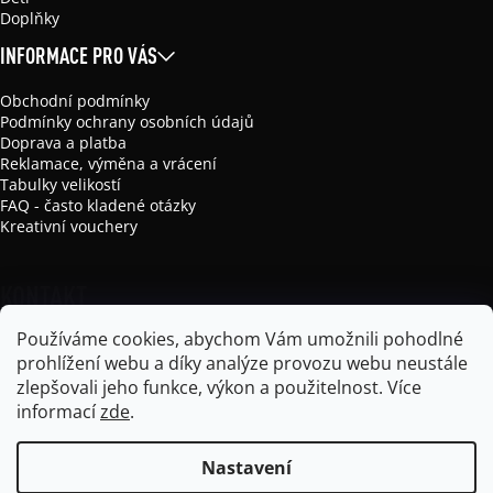
Doplňky
INFORMACE PRO VÁS
Obchodní podmínky
Podmínky ochrany osobních údajů
Doprava a platba
Reklamace, výměna a vrácení
Tabulky velikostí
FAQ - často kladené otázky
Kreativní vouchery
KONTAKT
Používáme cookies, abychom Vám umožnili pohodlné
info
@
mikela-da-luka.com
prohlížení webu a díky analýze provozu webu neustále
Mikela da Luka
zlepšovali jeho funkce, výkon a použitelnost.
Více
mikela_da_luka
informací
zde
.
Nastavení