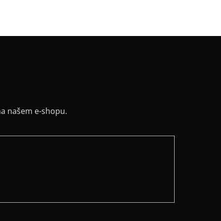
ih
:
lodičkový
na našem e-shopu.