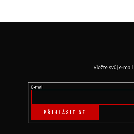
Z
Á
P
A
Vložte svůj e-ma
T
E-mail
Í
PŘIHLÁSIT SE