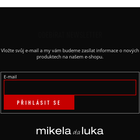
Z
Á
P
ODEBÍRAT NEWSLETTER
A
Vložte svůj e-mail a my vám budeme zasílat informace o nových
T
produktech na našem e-shopu.
Í
E-mail
PŘIHLÁSIT SE