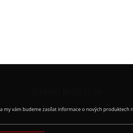
 se objevuje v nabídce.
Délk
Mate
Potis
Ruká
Střih
Výst
Barv
ODEBÍRAT NEWSLETTER
il a my vám budeme zasílat informace o nových produktech 