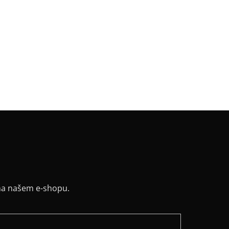
a
:
Krátká 88 cm / 95 cm
riál
:
JDC elastický bavlněný úplet
k
:
švýcarský kříž +
v
:
bez rukávu
:
balón
řih / Kapuce
:
lodičkový
a potisku
:
bílá
na našem e-shopu.