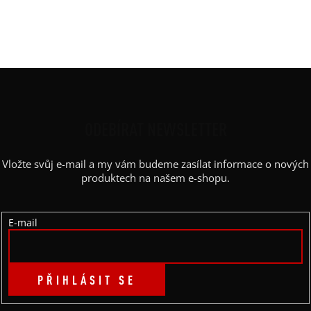
Výstřih / Kapuce
:
lodičkový
Barva potisku
:
bílá, černá, červená
Z
Á
P
ODEBÍRAT NEWSLETTER
A
Vložte svůj e-mail a my vám budeme zasílat informace o nových
T
produktech na našem e-shopu.
Í
E-mail
PŘIHLÁSIT SE