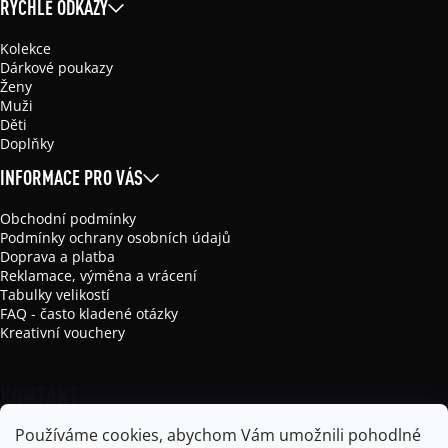
RYCHLÉ ODKAZY
Kolekce
Dárkové poukazy
Ženy
Muži
Děti
Doplňky
INFORMACE PRO VÁS
Obchodní podmínky
Podmínky ochrany osobních údajů
Doprava a platba
Reklamace, výměna a vrácení
Tabulky velikostí
FAQ - často kladené otázky
Kreativní vouchery
KONTAKT
Používáme cookies, abychom Vám umožnili pohodlné
info
@
mikela-da-luka.com