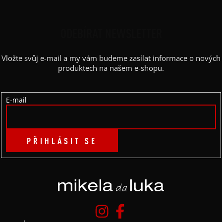
Á
P
ODEBÍRAT NEWSLETTER
A
Vložte svůj e-mail a my vám budeme zasílat informace o nových
T
produktech na našem e-shopu.
Í
E-mail
PŘIHLÁSIT SE