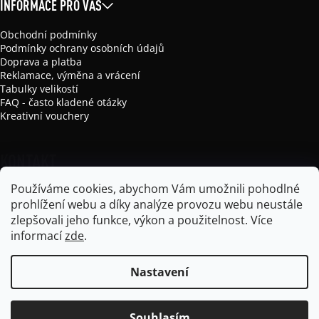
INFORMACE PRO VÁS
Obchodní podmínky
Podmínky ochrany osobních údajů
Doprava a platba
Reklamace, výměna a vrácení
Tabulky velikostí
FAQ - často kladené otázky
Kreativní vouchery
KONTAKT
Používáme cookies, abychom Vám umožnili pohodlné
info
@
mikela-da-luka.com
prohlížení webu a díky analýze provozu webu neustále
Mikela da Luka
zlepšovali jeho funkce, výkon a použitelnost.
Více
mikela_da_luka
informací
zde
.
Nastavení
Vytvořil Shoptet
Souhlasím