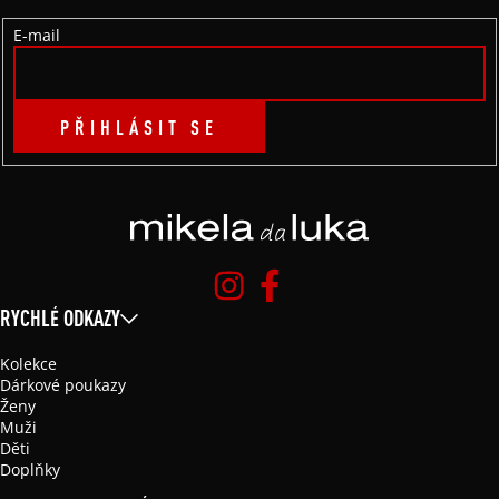
Í
E-mail
PŘIHLÁSIT SE
RYCHLÉ ODKAZY
Kolekce
Dárkové poukazy
Ženy
Muži
Děti
Doplňky