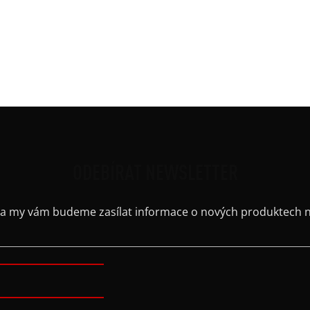
Ruká
Střih
Výst
Barv
Výstř
ODEBÍRAT NEWSLETTER
il a my vám budeme zasílat informace o nových produktech 