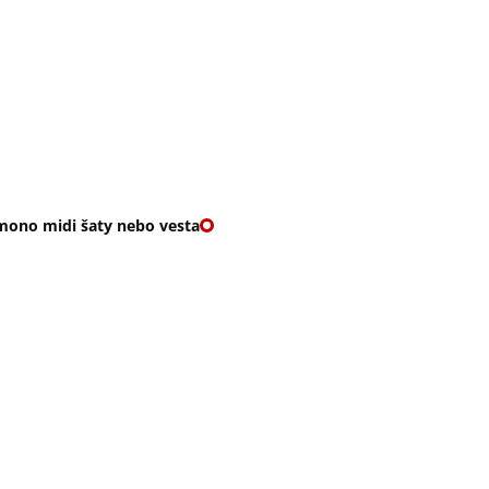
O nás
🎁 Vouchery
VKY
🌹ROMANTIKY
mono midi šaty nebo vesta
LETOVÉ KIMONO MID