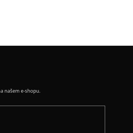
v
:
kimono
:
zavinovací, pásek
řih / Kapuce
:
šálový
a potisku
:
bílá
ih
:
lodičkový
na našem e-shopu.