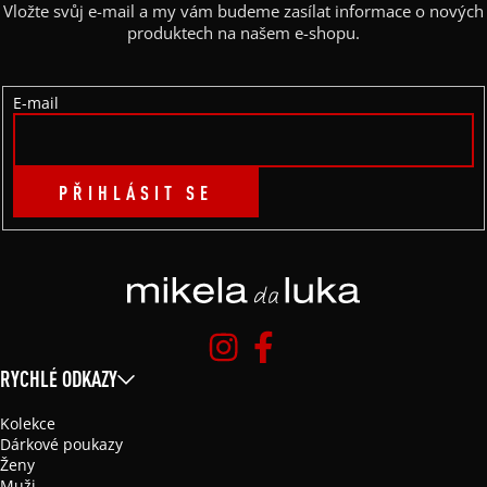
A
Vložte svůj e-mail a my vám budeme zasílat informace o nových
T
produktech na našem e-shopu.
Í
E-mail
PŘIHLÁSIT SE
RYCHLÉ ODKAZY
Kolekce
Dárkové poukazy
Ženy
Muži