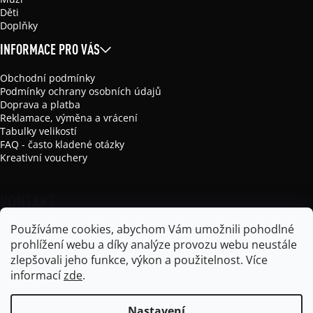
Děti
Doplňky
INFORMACE PRO VÁS
Obchodní podmínky
Podmínky ochrany osobních údajů
Doprava a platba
Reklamace, výměna a vrácení
Tabulky velikostí
FAQ - často kladené otázky
Kreativní vouchery
KONTAKT
Používáme cookies, abychom Vám umožnili pohodlné
info
@
mikela-da-luka.com
prohlížení webu a díky analýze provozu webu neustále
Mikela da Luka
zlepšovali jeho funkce, výkon a použitelnost.
Více
mikela_da_luka
informací
zde
.
Nastavení