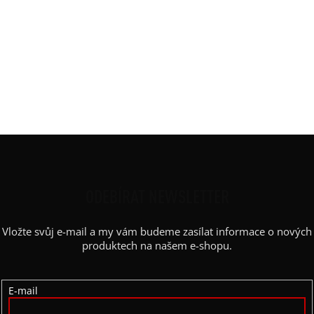
Délka
:
krátká (55/65cm)
Materiál
:
elastická bavlněná teplákovina
Potisk
:
puntík
Střih
:
rovný
Barva potisku
:
dle vybraného
Výstřih
:
lodičkový
Z
Á
P
ODEBÍRAT NEWSLETTER
A
Vložte svůj e-mail a my vám budeme zasílat informace o nových
T
produktech na našem e-shopu.
Í
E-mail