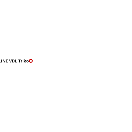
O nás
🎁 Vouchery
VKY
🌹ROMANTIKY
INE VDL Triko
 VDL TRIKO