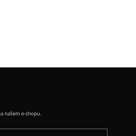
gorie
:
LIBERO
a
:
černá
a
:
Klasik 65 cm / 70 cm
riál
:
JDC elastický bavlněný úplet
v
:
dlouhý
:
rovný, vyúžený
řih / Kapuce
:
lodičkový
y
:
ne
na našem e-shopu.