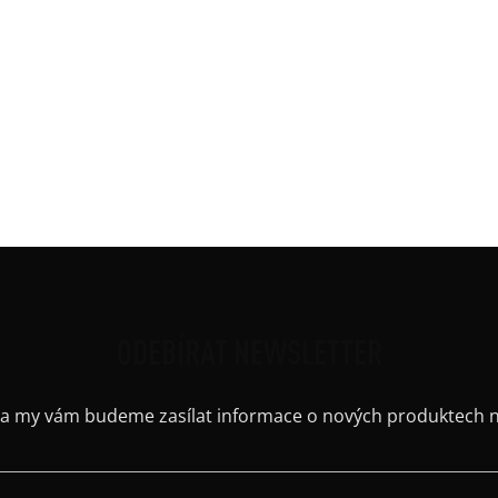
v. Lodičkový výstřih.
Kate
e kombinovatelný s kraťasy, tepláky a kalhoty z naší nabídky.
Barv
Délk
 5%elastan)
Mate
Ruká
Střih
Výst
Kaps
ODEBÍRAT NEWSLETTER
il a my vám budeme zasílat informace o nových produktech 