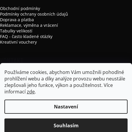
Obchodní podmínky
Podmínky ochrany osobních údajů
Doprava a platba
Reklamace, výměna a vrácení
Tabulky velikostí
FAQ - často kladené otázky
Kreativní vouchery
KONTAKT
Používáme cookies, abychom Vám umožnili pohodlné
info
@
mikela-da-luka.com
prohlížení webu a díky analýze provozu webu neustále
Mikela da Luka
zlepšovali jeho funkce, výkon a použitelnost.
Více
mikela_da_luka
informací
zde
.
Nastavení
Vytvořil Shoptet
Souhlasím
Copyright 2026
Mikela da Luka
. Všechna práva vyhrazena.