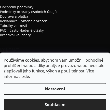
Obchodní podmínky
Podmínky ochrany osobních údajů
Doprava a platba
Reklamace, výměna a vrácení
Tabulky velikostí
FAQ - často kladené otázky
Kreativní vouchery
KONTAKT
Používáme cookies, abychom Vám umožnili pohodlné
info
@
mikela-da-luka.com
prohlížení webu a díky analýze provozu webu neustále
Mikela da Luka
zlepšovali jeho funkce, výkon a použitelnost.
Více
mikela_da_luka
informací
zde
.
Nastavení
Vytvořil Shoptet
Souhlasím
Copyright 2026
Mikela da Luka
. Všechna práva vyhrazena.