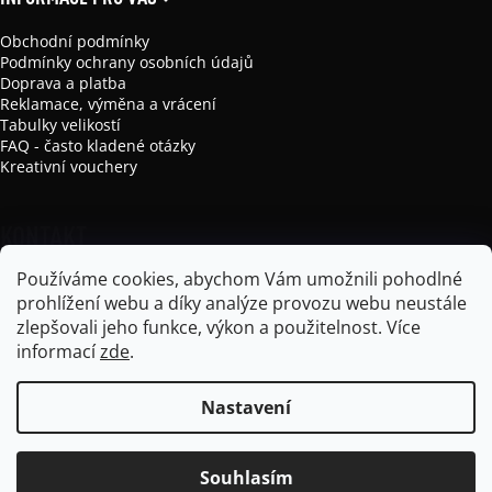
Obchodní podmínky
Podmínky ochrany osobních údajů
Doprava a platba
Reklamace, výměna a vrácení
Tabulky velikostí
FAQ - často kladené otázky
Kreativní vouchery
KONTAKT
Používáme cookies, abychom Vám umožnili pohodlné
info
@
mikela-da-luka.com
prohlížení webu a díky analýze provozu webu neustále
Mikela da Luka
zlepšovali jeho funkce, výkon a použitelnost.
Více
mikela_da_luka
informací
zde
.
Nastavení
Vytvořil Shoptet
Souhlasím