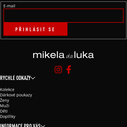
Í
E-mail
PŘIHLÁSIT SE
RYCHLÉ ODKAZY
Kolekce
Dárkové poukazy
Ženy
Muži
Děti
Doplňky
INFORMACE PRO VÁS