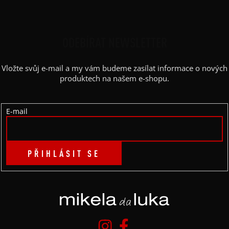
Z
Á
P
ODEBÍRAT NEWSLETTER
A
Vložte svůj e-mail a my vám budeme zasílat informace o nových
T
produktech na našem e-shopu.
Í
E-mail
PŘIHLÁSIT SE