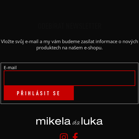
Z
Á
P
ODEBÍRAT NEWSLETTER
A
Vložte svůj e-mail a my vám budeme zasílat informace o nových
T
produktech na našem e-shopu.
Í
E-mail
PŘIHLÁSIT SE