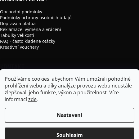
Obchodní podmínky
Podmínky ochrany osobních údajů
Doprava a platba
Reklamace, výměna a vrácení
Tabulky velikostí
FAQ - často kladené otázky
Kreativní vouchery
KONTAKT
Používáme cookies, abychom Vám umožnili pohodlné
info
@
mikela-da-luka.com
prohlížení webu a díky analýze provozu webu neustále
Mikela da Luka
zlepšovali jeho funkce, výkon a použitelnost.
Více
mikela_da_luka
informací
zde
.
Nastavení
Vytvořil Shoptet
Souhlasím