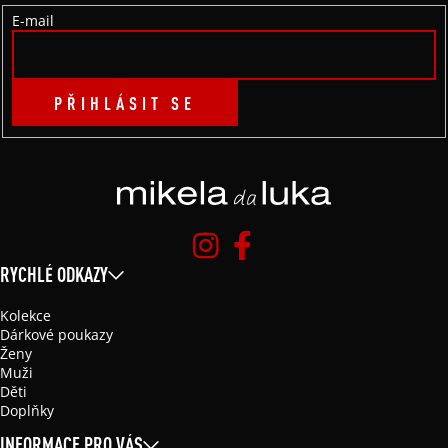
Í
E-mail
PŘIHLÁSIT SE
RYCHLÉ ODKAZY
Kolekce
Dárkové poukazy
Ženy
Muži
Děti
Doplňky
INFORMACE PRO VÁS