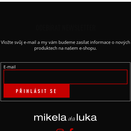
Z
Á
P
ODEBÍRAT NEWSLETTER
A
Vložte svůj e-mail a my vám budeme zasílat informace o nových
T
produktech na našem e-shopu.
Í
E-mail
PŘIHLÁSIT SE