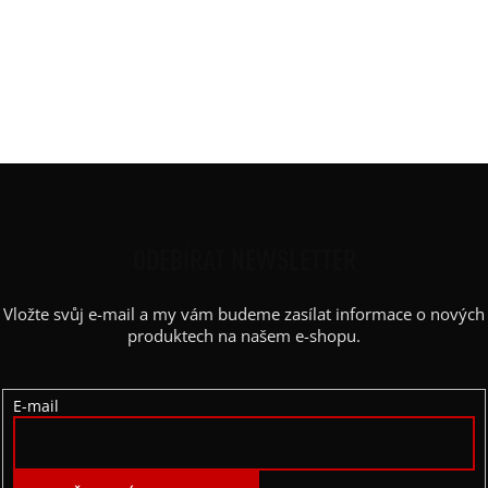
Rukáv
:
bez rukávu, spadlý
Střih
:
rovný, rozparky
Výstřih / Kapuce
:
lodičkový
Barva potisku
:
bílá
Kapsy
:
ano
Z
Á
P
ODEBÍRAT NEWSLETTER
A
Vložte svůj e-mail a my vám budeme zasílat informace o nových
T
produktech na našem e-shopu.
Í
E-mail