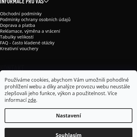
INFORMACE PRO VÁS
Obchodní podmínky
Podmínky ochrany osobních údajů
Doprava a platba
Reklamace, výměna a vrácení
Tabulky velikostí
FAQ - často kladené otázky
Kreativní vouchery
KONTAKT
Používáme cookies, abychom Vám umožnili pohodlné
info
@
mikela-da-luka.com
prohlížení webu a díky analýze provozu webu neustále
Mikela da Luka
zlepšovali jeho funkce, výkon a použitelnost.
Více
mikela_da_luka
informací
zde
.
Nastavení
Vytvořil Shoptet
Souhlasím