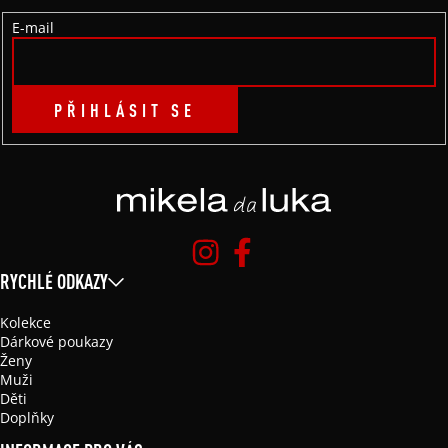
Í
E-mail
PŘIHLÁSIT SE
RYCHLÉ ODKAZY
Kolekce
Dárkové poukazy
Ženy
Muži
Děti
Doplňky