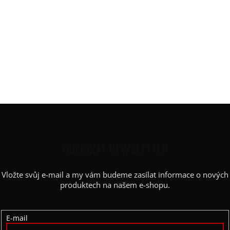
Délka
:
MIDI 110 cm / 120 cm
Materiál
:
JDC elastický bavlněný úplet
Potisk
:
kruh
Rukáv
:
3/4 rukáv
Střih
:
rovný
Výstřih / Kapuce
:
lodičkový
Barva potisku
:
červená
Z
Á
P
ODEBÍRAT NEWSLETTER
A
Vložte svůj e-mail a my vám budeme zasílat informace o nových
T
produktech na našem e-shopu.
Í
E-mail