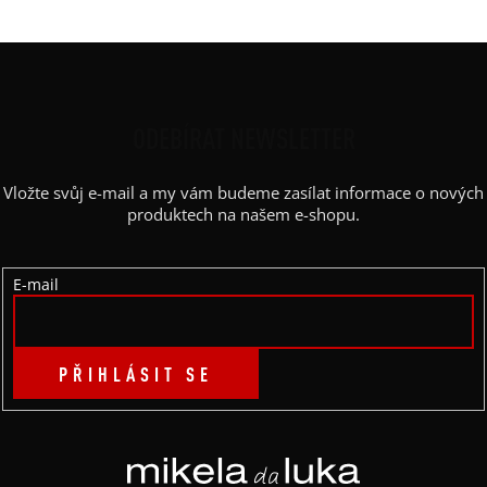
Z
Á
P
ODEBÍRAT NEWSLETTER
A
Vložte svůj e-mail a my vám budeme zasílat informace o nových
T
produktech na našem e-shopu.
Í
E-mail
PŘIHLÁSIT SE