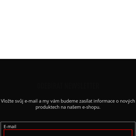
Materiál
:
JDC elastický bavlněný úplet
Potisk
:
kružnice
Rukáv
:
bez rukávu
Střih
:
balón
Výstřih / Kapuce
:
lodičkový
Barva potisku
:
černá
Z
Á
P
ODEBÍRAT NEWSLETTER
A
Vložte svůj e-mail a my vám budeme zasílat informace o nových
T
produktech na našem e-shopu.
Í
E-mail