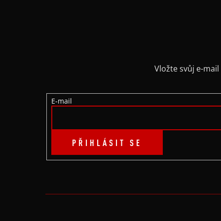
Z
Á
P
A
Vložte svůj e-ma
T
E-mail
Í
PŘIHLÁSIT SE