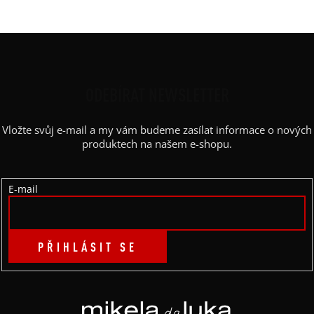
Z
Á
P
ODEBÍRAT NEWSLETTER
A
Vložte svůj e-mail a my vám budeme zasílat informace o nových
T
produktech na našem e-shopu.
Í
E-mail
PŘIHLÁSIT SE