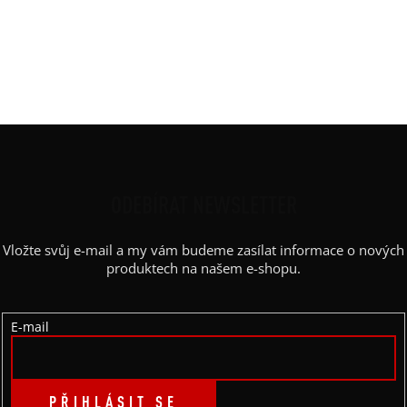
Střih
:
vyúžený
Výstřih / Kapuce
:
lodičkový
Barva potisku
:
černá
Kapsy
:
ne
Z
Á
P
ODEBÍRAT NEWSLETTER
A
Vložte svůj e-mail a my vám budeme zasílat informace o nových
T
produktech na našem e-shopu.
Í
E-mail
PŘIHLÁSIT SE