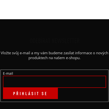
Barva potisku
:
černá
Kapsy
:
ne
Z
Á
P
ODEBÍRAT NEWSLETTER
A
Vložte svůj e-mail a my vám budeme zasílat informace o nových
T
produktech na našem e-shopu.
Í
E-mail
PŘIHLÁSIT SE