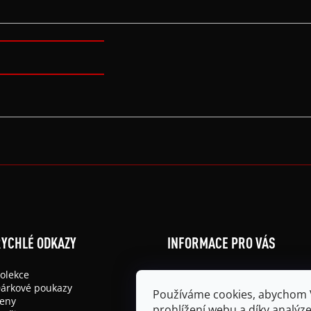
YCHLÉ ODKAZY
INFORMACE PRO VÁS
olekce
Obchodní podmínky
árkové poukazy
Podmínky ochrany osobních ú
Používáme cookies, abychom
eny
Doprava a platba
prohlížení webu a díky analý