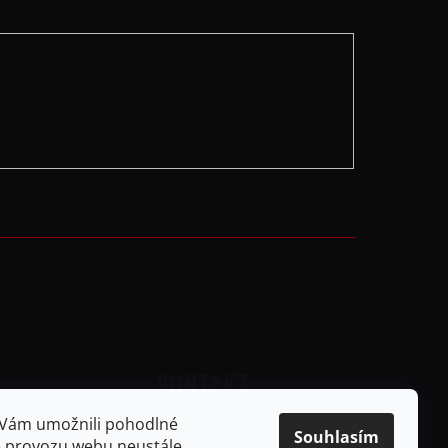
KONTAKT
dajů
 Vám umožnili pohodlné
Souhlasím
info
@
mikela-da-luka.com
ze provozu webu neustále