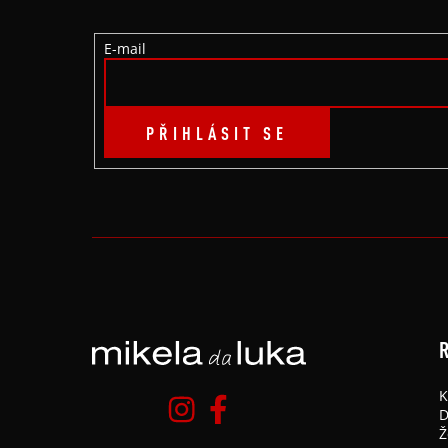
T
E-mail
Í
PŘIHLÁSIT SE
R
K
D
Ž