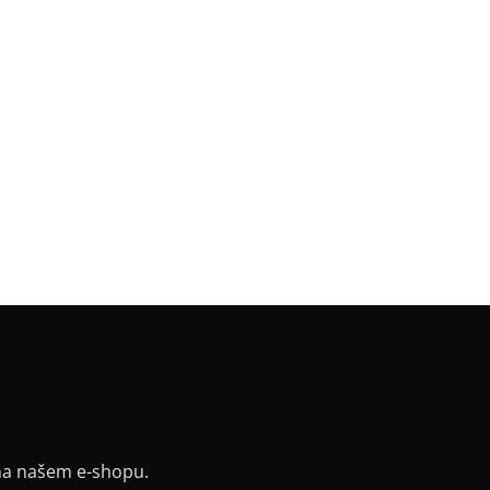
gorie
:
Bestsellery
a
:
černá
a
:
Klasik 65 cm / 70 cm
riál
:
JDC elastický bavlněný úplet
k
:
horizontální pruh
v
:
kimono
:
netopýr
řih / Kapuce
:
lodičkový
a potisku
:
červená
y
:
ne
na našem e-shopu.