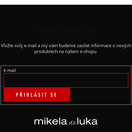
Z
Á
P
ODEBÍRAT NEWSLETTER
A
Vložte svůj e-mail a my vám budeme zasílat informace o nových
T
produktech na našem e-shopu.
Í
E-mail
PŘIHLÁSIT SE