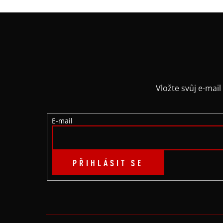
Z
Á
P
A
Vložte svůj e-ma
T
E-mail
Í
PŘIHLÁSIT SE