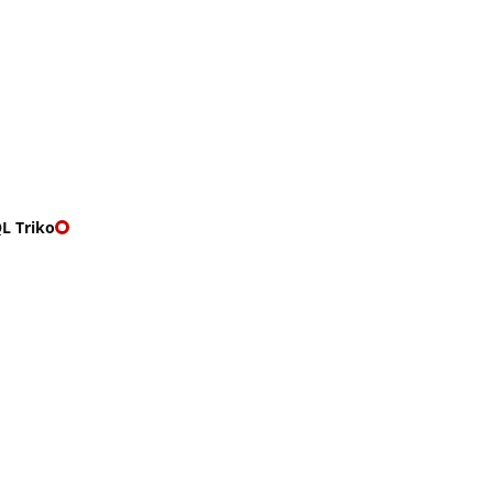
O nás
🎁 Vouchery
VKY
🌹ROMANTIKY
L Triko