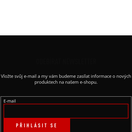
Barva potisku
:
černá, černá latex, glitter černá, zlatá
Kapsy
:
ano
Výstřih
:
lodičkový
Z
Á
P
ODEBÍRAT NEWSLETTER
A
Vložte svůj e-mail a my vám budeme zasílat informace o nových
T
produktech na našem e-shopu.
Í
E-mail
PŘIHLÁSIT SE