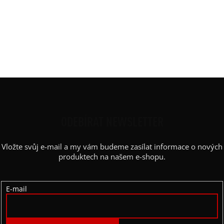
Rukáv
:
spadlý
Střih
:
rovný
Výstřih / Kapuce
:
lodičkový
Barva potisku
:
bílá
Kapsy
:
ano
Z
Á
P
ODEBÍRAT NEWSLETTER
A
Vložte svůj e-mail a my vám budeme zasílat informace o nových
T
produktech na našem e-shopu.
Í
E-mail