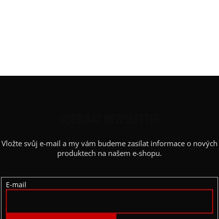
Rukáv
:
spadlý
Střih
:
rovný
Výstřih / Kapuce
:
lodičkový
Barva potisku
:
bílá
Kapsy
:
ano
Z
Á
P
ODEBÍRAT NEWSLETTER
A
Vložte svůj e-mail a my vám budeme zasílat informace o nových
T
produktech na našem e-shopu.
Í
E-mail