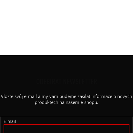
Potisk
:
svislý pruh
Rukáv
:
3/4 rukáv, raglán
Střih
:
rovný
Výstřih / Kapuce
:
lodičkový
Barva potisku
:
černá
Kapsy
:
ne
Z
Á
P
ODEBÍRAT NEWSLETTER
A
Vložte svůj e-mail a my vám budeme zasílat informace o nových
T
produktech na našem e-shopu.
Í
E-mail