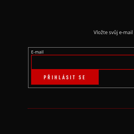
Á
P
A
Vložte svůj e-ma
T
E-mail
Í
PŘIHLÁSIT SE