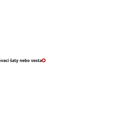
O nás
🎁 Vouchery
VKY
🌹ROMANTIKY
vací šaty nebo vesta
TOVÉ ZAVINOVACÍ ŠA