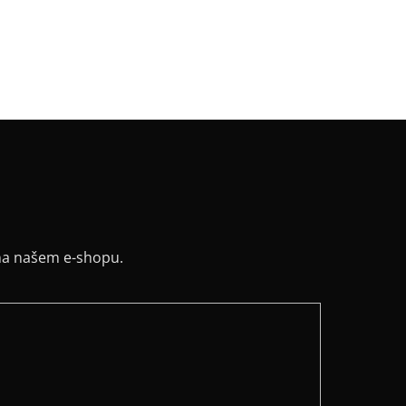
řih / Kapuce
:
kulatý
a potisku
:
červená
y
:
ne
ih
:
kulatý
na našem e-shopu.