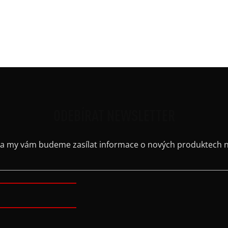
Výst
Barv
Kaps
Výstř
ODEBÍRAT NEWSLETTER
il a my vám budeme zasílat informace o nových produktech 