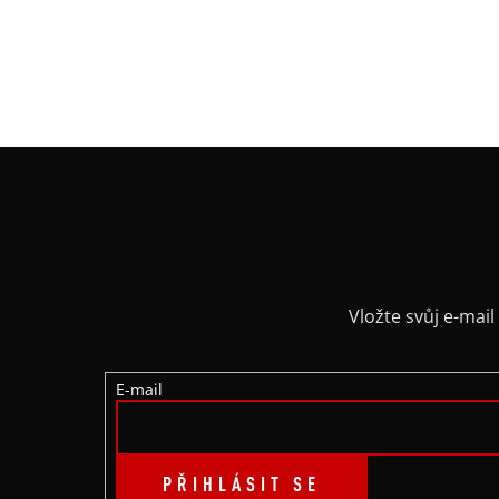
Z
Á
P
A
Vložte svůj e-ma
T
E-mail
Í
PŘIHLÁSIT SE