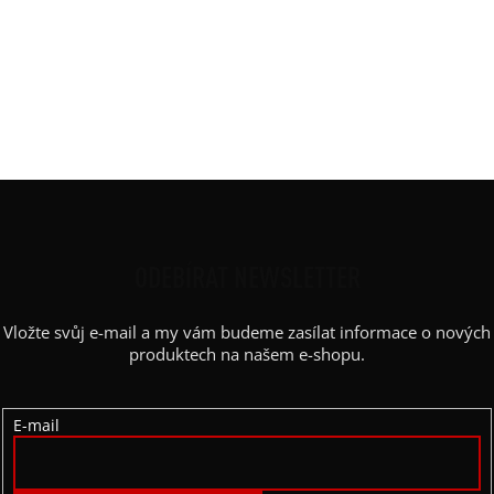
Kategorie
:
SKLADOVKY
Barva
:
červená
Materiál
:
JDC elastický bavlněný úplet
Výstřih
:
lodičkový
Z
Á
P
ODEBÍRAT NEWSLETTER
A
Vložte svůj e-mail a my vám budeme zasílat informace o nových
T
produktech na našem e-shopu.
Í
E-mail