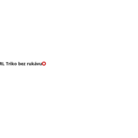
O nás
🎁 Vouchery
VKY
🌹ROMANTIKY
RL Triko bez rukávu
 BEZ RUKÁVU