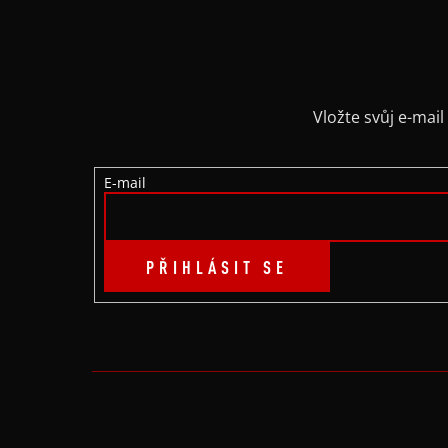
Á
P
A
Vložte svůj e-ma
T
E-mail
Í
PŘIHLÁSIT SE