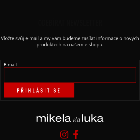
Z
Á
P
ODEBÍRAT NEWSLETTER
A
Vložte svůj e-mail a my vám budeme zasílat informace o nových
T
produktech na našem e-shopu.
Í
E-mail
PŘIHLÁSIT SE