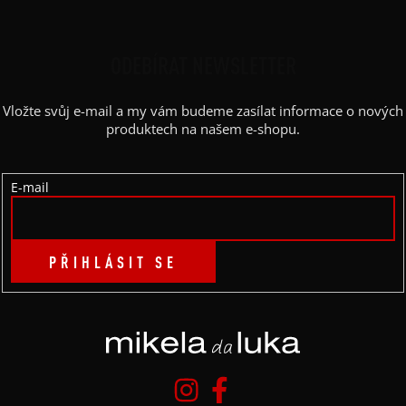
Z
Á
P
ODEBÍRAT NEWSLETTER
A
Vložte svůj e-mail a my vám budeme zasílat informace o nových
T
produktech na našem e-shopu.
Í
E-mail
PŘIHLÁSIT SE