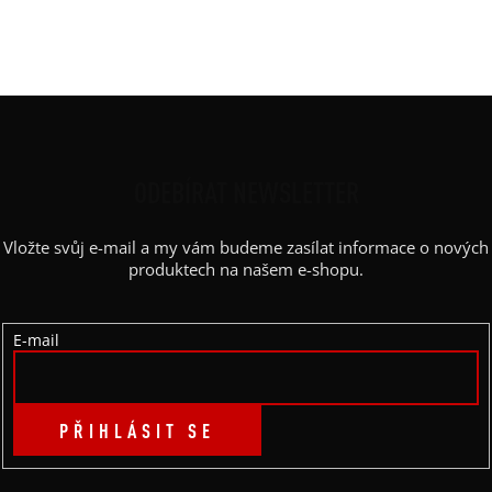
Barva potisku
:
černá
Kapsy
:
Boční kapsy
Z
Á
P
ODEBÍRAT NEWSLETTER
A
Vložte svůj e-mail a my vám budeme zasílat informace o nových
T
produktech na našem e-shopu.
Í
E-mail
PŘIHLÁSIT SE