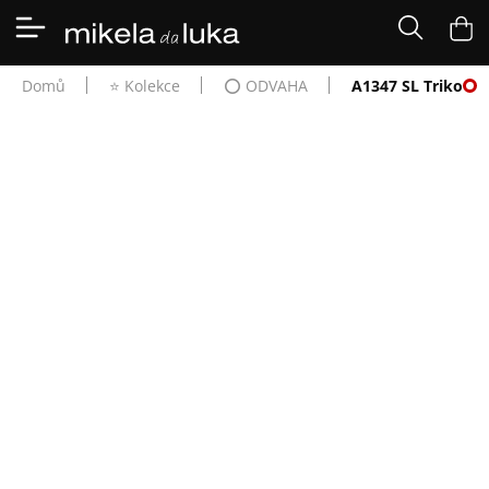
Přejít
na
NÁK
obsah
KOŠÍ
⭐️
Domů
⭐️ Kolekce
⭕️ ODVAHA
A1347 SL Triko
KOLEKCE
BESTSELLERY
A1347 SL TRIKO
DOPLŇKY
PRO
odvaha
MUŽE
SKLADOVKY
Trefa do černé! V tomto černém tričku se budete cítit skvěle. A
když se ochladí, tak tričko poslouží jako skvělý základ pro
🌹
vrstvení.
ROMANTIKY
MĚNA
(CZK)
1 390 Kč
PŘIHLÁŠENÍ
Měrná
Zvolte variantu
cena:
Velikost