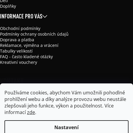
Děti
Doplňky
INFORMACE PRO VÁS
Obchodní podmínky
Podmínky ochrany osobních údajů
Doprava a platba
Reklamace, výměna a vrácení
Tabulky velikostí
FAQ - často kladené otázky
Kreativní vouchery
KONTAKT
Používáme cookies, abychom Vám umožnili pohodlné
info
@
mikela-da-luka.com
prohlížení webu a díky analýze provozu webu neustále
Mikela da Luka
zlepšovali jeho funkce, výkon a použitelnost.
Více
mikela_da_luka
informací
zde
.
Nastavení