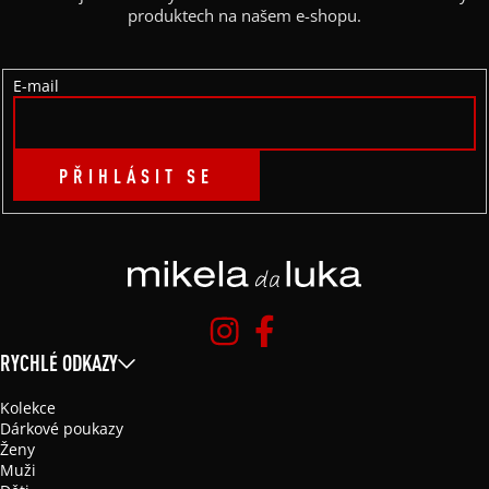
T
produktech na našem e-shopu.
Í
E-mail
PŘIHLÁSIT SE
RYCHLÉ ODKAZY
Kolekce
Dárkové poukazy
Ženy
Muži