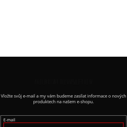
Délka
:
MIDI Light 100 cm
Materiál
:
JDC elastický bavlněný úplet
Potisk
:
široký vodorovný pruh
Rukáv
:
bez rukávu
Střih
:
rovný, zip
Výstřih / Kapuce
:
véčko
Barva potisku
:
černá
Z
Á
P
ODEBÍRAT NEWSLETTER
A
Vložte svůj e-mail a my vám budeme zasílat informace o nových
T
produktech na našem e-shopu.
Í
E-mail